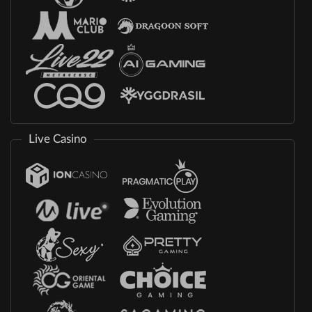
Live Casino