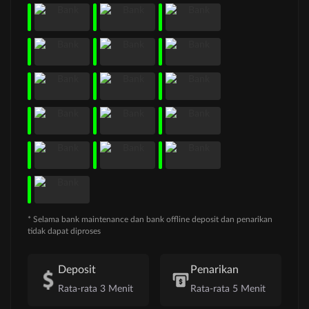
* Selama bank maintenance dan bank offline deposit dan penarikan
tidak dapat diproses
Deposit
Penarikan
Rata-rata 3 Menit
Rata-rata 5 Menit