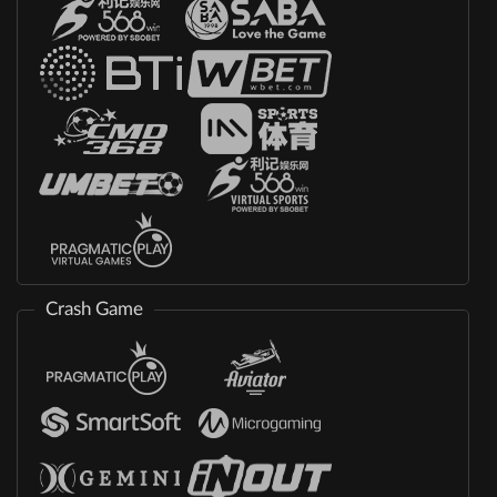
Crash Game