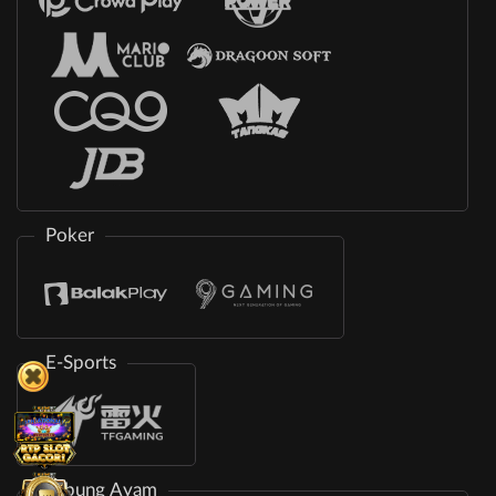
Poker
E-Sports
Sabung Ayam