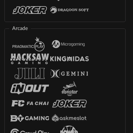
Arcade