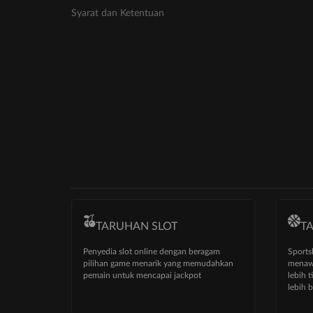
Syarat dan Ketentuan
TARUHAN SLOT
T
Penyedia slot online dengan beragam
Sports
pilihan game menarik yang memudahkan
menawa
pemain untuk mencapai jackpot
lebih 
lebih 