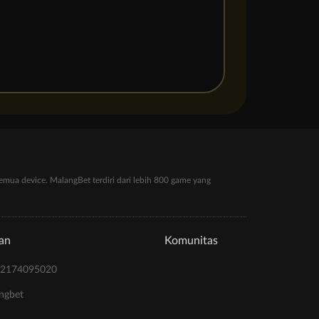
emua device. MalangBet terdiri dari lebih 800 game yang
an
Komunitas
2174095020
ngbet