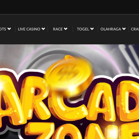
OTS
LIVE CASINO
RACE
TOGEL
OLAHRAGA
CRA