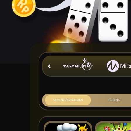
SEMUA PERMAINAN
FISHING