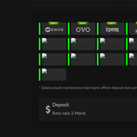
* Selama bank maintenance dan bank offline deposit dan pen
Deposit
Rata-rata 3 Menit