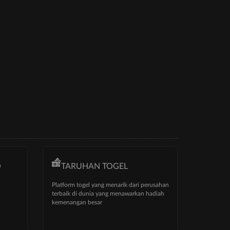
O
TARUHAN TOGEL
Platform togel yang menarik dari perusahan
terbaik di dunia yang menawarkan hadiah
kemenangan besar