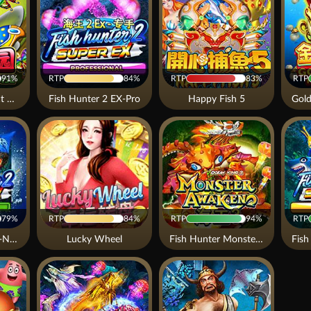
91%
RTP
84%
RTP
83%
RTP
Fish Hunter Insect Paradise
Fish Hunter 2 EX-Pro
Happy Fish 5
79%
RTP
84%
RTP
94%
RTP
Fish Hunter 2 EX-Novice
Lucky Wheel
Fish Hunter Monster Awaken