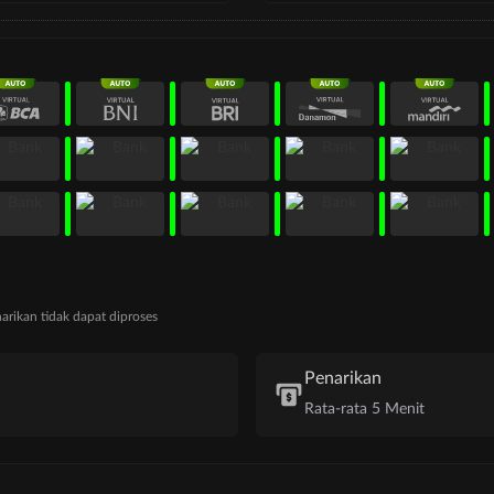
arikan tidak dapat diproses
Penarikan
Rata-rata 5 Menit