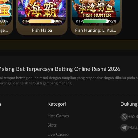
83%
RTP
88%
RTP
92%
Fish Hunter Spongebob
Fish Haiba
Fish Hunting: Li Kui Pi Yu
lang Bet Terpercaya Betting Online Resmi 2026
i tempat betting online resmi dengan tampilan yang responsive ringan dibuka pada s
 tertinggi dan telah terbukti gampang menang.
m
Kategori
Dukung
Hot Games
+628
Slots
Mala
Live Casino