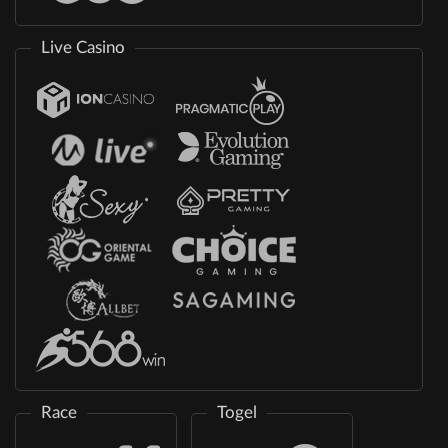
Live Casino
Race
Togel