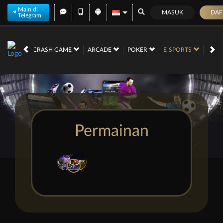
Main di
MASUK
DAF
Telegram
HRAGA
CRASH GAME
ARCADE
POKER
E-SPORTS
SAB
Permainan
i