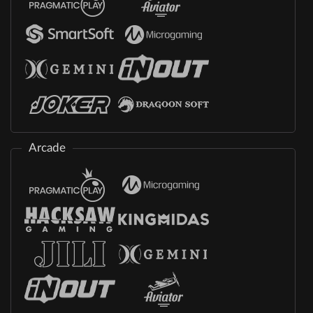
Arcade