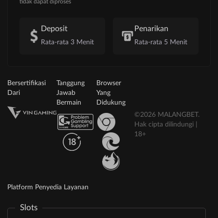
tidak dapat diproses
Deposit
Penarikan
Rata-rata 3 Menit
Rata-rata 5 Menit
Bersertifikasi
Tanggung
Browser
Dari
Jawab
Yang
Bermain
Didukung
©2026 MALANGBET.
Hak cipta dilindungi |
18+
Platform Penyedia Layanan
Slots