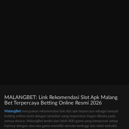
MALANGBET: Link Rekomendasi Slot Apk Malang
Bet Terpercaya Betting Online Resmi 2026
MalangBet
merupakan rekomendasi link slot apk terpercaya sebagai tempat
betting online resmi dengan tampilan yang responsive ringan dibuka pada
semua device. MalangBet terdiri dari lebih 800 game yang bereporasi setiap
harinya dengan rata-rata game memiliki winrate tertinggi dan telah terbukti