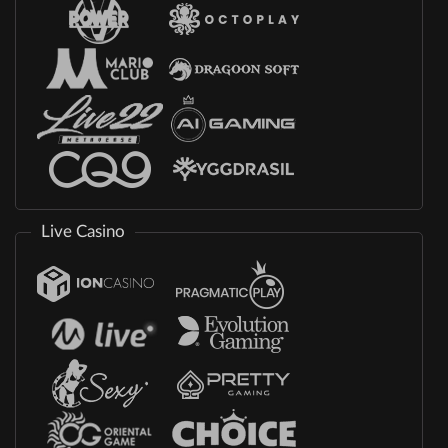
Live Casino