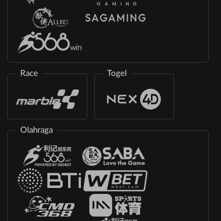
Race
Togel
Olahraga