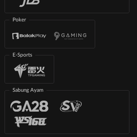
Poker
E-Sports
Sabung Ayam