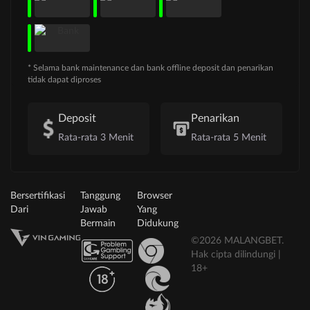
* Selama bank maintenance dan bank offline deposit dan penarikan
tidak dapat diproses
Deposit
Penarikan
Rata-rata 3 Menit
Rata-rata 5 Menit
Bersertifikasi
Tanggung
Browser
Dari
Jawab
Yang
Bermain
Didukung
©2026 MALANGBET.
Hak cipta dilindungi |
18+