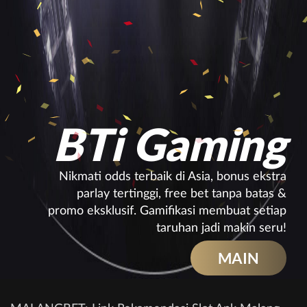
BTi Gaming
Nikmati odds terbaik di Asia, bonus ekstra
parlay tertinggi, free bet tanpa batas &
promo eksklusif. Gamifikasi membuat setiap
taruhan jadi makin seru!
MAIN