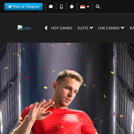
Main di Telegram
HOT GAMES
SLOTS
LIVE CASINO
R