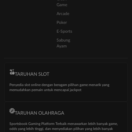
Game
Arcade
Poker
E-Sports
Sabung
Ayam
TARUHAN SLOT
Penyedia slot online dengan beragam pilihan game menarik yang
memudahkan pemain untuk mencapai jackpot
TARUHAN OLAHRAGA
Sportsbook Gaming Platform Terbaik menawarkan lebih banyak game,
odds yang lebih tinggi, dan menyediakan pilihan yang lebih banyak