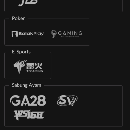
Poker
E-Sports
Sabung Ayam