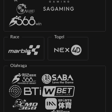
Race
Togel
Olahraga