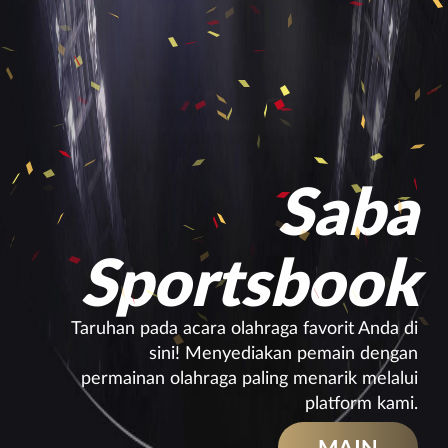
Saba
Sportsbook
Taruhan pada acara olahraga favorit Anda di
sini! Menyediakan pemain dengan
permainan olahraga paling menarik melalui
platform kami.
MAIN