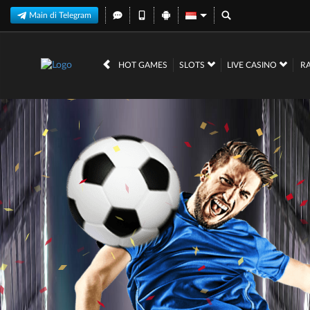
Main di Telegram
HOT GAMES
SLOTS
LIVE CASINO
R